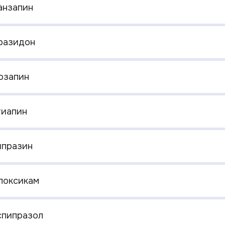
анзапин
уразидон
лозапин
тиапин
рипразин
елоксикам
кспипразол