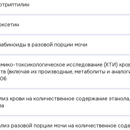
ортриптилин
локсетин
ннабиноиды в разовой порции мочи
Химико-токсикологическое исследование (ХТИ) кро
тв (включая их производные, метаболиты и аналог
-06
ализ крови на количественное содержание этанола,
ла
нализ разовой порции мочи на количественное сод