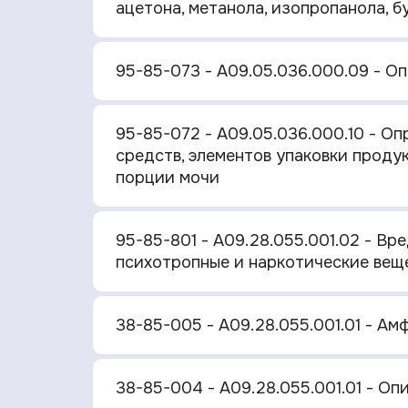
ацетона, метанола, изопропанола, б
95-85-073 - A09.05.036.000.09 - О
95-85-072 - A09.05.036.000.10 - О
средств, элементов упаковки проду
порции мочи
95-85-801 - A09.28.055.001.02 - Вр
психотропные и наркотические веще
38-85-005 - A09.28.055.001.01 - А
38-85-004 - A09.28.055.001.01 - Оп