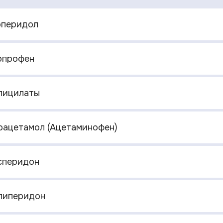
лоперидол
топрофен
алицилаты
арацетамол (Ацетаминофен)
исперидон
алиперидон