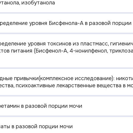
утанола, изобутанола
пределение уровня Бисфенола-А в разовой порции
пределение уровня токсинов из пластмасс, гигиен
ктов питания (Бисфенол-А, 4-нонилфенол, триклоза
едные привычки(комплексное исследование): никоти
ства, психоактивные лекарственные вещества в м
мфетамин в разовой порции мочи
иаты в разовой порции мочи