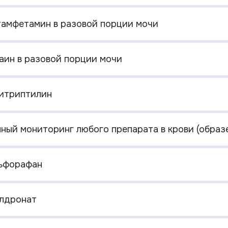
етамфетамин в разовой порции мочи
каин в разовой порции мочи
митриптилин
енный мониторинг любого препарата в крови (обра
льфорафан
илдронат