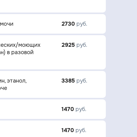
 мочи
2730
руб.
ических/моющих
2925
руб.
н) в разовой
н, этанол,
3385
руб.
оче
1470
руб.
1470
руб.