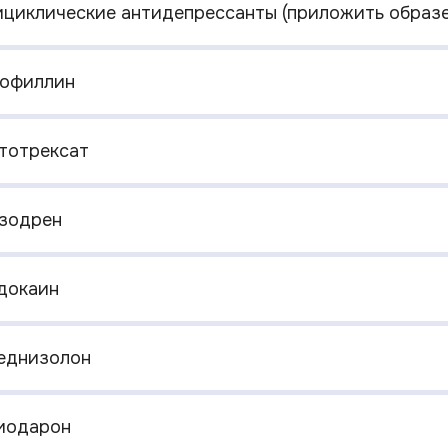
рициклические антидепрессанты (приложить образе
еофиллин
етотрексат
изодрен
идокаин
реднизолон
миодарон