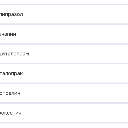
ипипразол
енапин
сциталопрам
италопрам
ертралин
роксетин