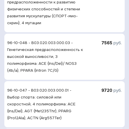
предрасположенности к развитию
физических способностей и степени
развития мускулатуры (СПОРТ-мио-
скрин), 4 мутации
7565
руб.
96-10-048 - B03.020.003.000.03 -
Генетическая предрасположенность к
высокой выносливости, 3
полиморфизма: ACE (Ins/Del)/ NOS3
(4b/a), PPARA (Intron 7C/G)
9720
руб.
96-10-047 - B03.020.003.000.01 -
Выбор спорта: силовой или
скоростной, 4 полиморфизма: ACE
(Ins/Del), AGT (Met235Thr), PPARG
(Pro12Ala), ACTN (Arg557Ter)