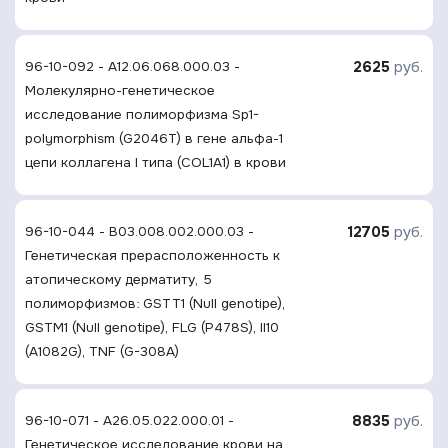
2625
руб.
96-10-092 - A12.06.068.000.03 -
Молекулярно-генетическое
исследование полиморфизма Sp1-
polymorphism (G2046T) в гене альфа-1
цепи коллагена I типа (COL1A1) в крови
12705
руб.
96-10-044 - B03.008.002.000.03 -
Генетическая прерасположенность к
атопическому дерматиту, 5
полиморфизмов: GSTT1 (Null genotipe),
GSTM1 (Null genotipe), FLG (P478S), Il10
(A1082G), TNF (G-308A)
8835
руб.
96-10-071 - A26.05.022.000.01 -
Генетическое исследование крови на