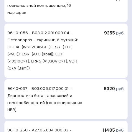
гормональной контрацепции, 16
маркеров
9355
руб.
96-10-056 - B03.012.001.000.04 -
Остеопороз – скрининг, 6 мутаций:
COL1A1 (IVS1 2046G>T); ESR1 (T>C
(PvuII)); ESR1 (A>G (XbaI)); LCT
(-13910C>T); LRP5 (A1330V C>T); VDR
(G>A (BsmI))
9320
руб.
96-10-037 - B03.005.017.000.01 -
Диагностика бета-талассемий и
гемоглобинопатий (генотипирование
НВВ)
11405
руб.
96-10-260 - A27.05.034.000.03 -