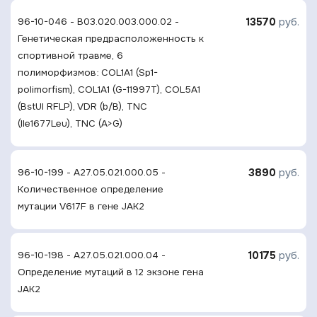
13570
руб.
96-10-046 - B03.020.003.000.02 -
Генетическая предрасположенность к
спортивной травме, 6
полиморфизмов: COL1A1 (Sp1-
polimorfism), COL1A1 (G-11997T), COL5A1
(BstUI RFLP), VDR (b/B), TNC
(Ile1677Leu), TNC (A>G)
3890
руб.
96-10-199 - A27.05.021.000.05 -
Количественное определение
мутации V617F в гене JAK2
10175
руб.
96-10-198 - A27.05.021.000.04 -
Определение мутаций в 12 экзоне гена
JAK2