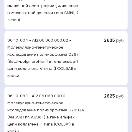
мышечной амиотрофии (выявление
гомозиготной делеции гена SMN1, 7
экзон)
2625
руб.
96-10-094 - A12.06.069.000.02 -
Молекулярно-генетическое
исследование полиморфизма C267T
(BstUI-polymorphism) в гене альфа-1
цепи коллагена V типа (1 COL5A1) в
крови
2625
руб.
96-10-093 - A12.06.069.000.01 -
Молекулярно-генетическое
исследование полиморфизма G2092A
(Ala698Thr; A698T) в гене альфа-1
цепи коллагена III типа (COL3A1) в
крови