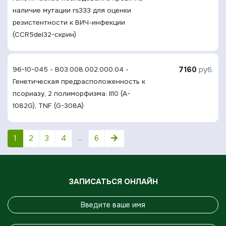
наличие мутации rs333 для оценки
резистентности к ВИЧ-инфекции
(CCR5del32-скрин)
7160
руб.
96-10-045 - B03.008.002.000.04 -
Генетическая предрасположенность к
псориазу, 2 полиморфизма: Il10 (A-
1082G), TNF (G-308A)
1
2
3
4
...
6
ЗАПИСАТЬСЯ ОНЛАЙН