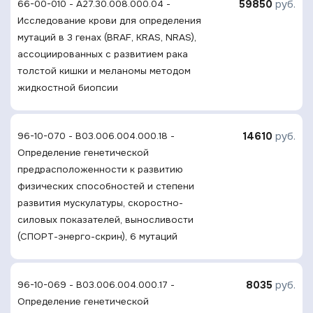
59850
руб.
66-00-010 - A27.30.008.000.04 -
Исследование крови для определения
мутаций в 3 генах (BRAF, KRAS, NRAS),
ассоциированных с развитием рака
толстой кишки и меланомы методом
жидкостной биопсии
14610
руб.
96-10-070 - B03.006.004.000.18 -
Определение генетической
предрасположенности к развитию
физических способностей и степени
развития мускулатуры, скоростно-
силовых показателей, выносливости
(СПОРТ-энерго-скрин), 6 мутаций
8035
руб.
96-10-069 - B03.006.004.000.17 -
Определение генетической