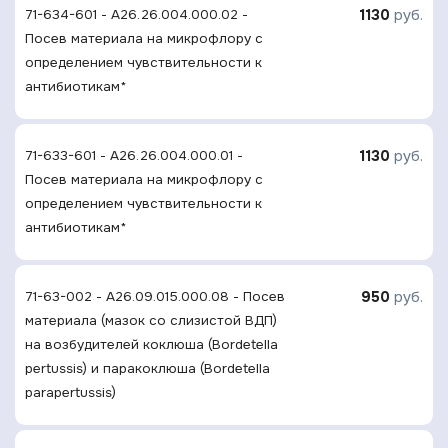
1130
руб.
71-634-601 - A26.26.004.000.02 -
Посев материала на микрофлору с
определением чувcтвительности к
антибиотикам*
1130
руб.
71-633-601 - A26.26.004.000.01 -
Посев материала на микрофлору с
определением чувcтвительности к
антибиотикам*
950
руб.
71-63-002 - A26.09.015.000.08 - Посев
материала (мазок со слизистой ВДП)
на возбудителей коклюша (Bordetella
pertussis) и паракоклюша (Bordetella
parapertussis)