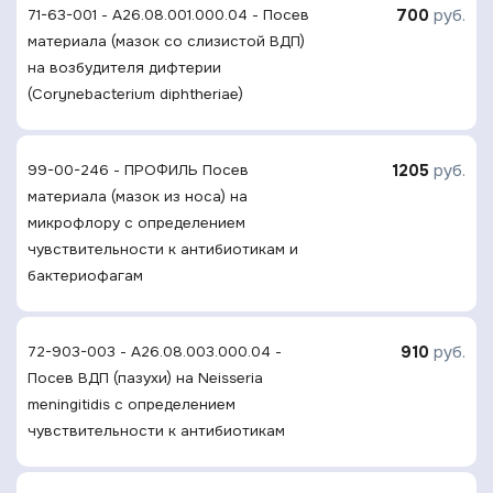
700
руб.
71-63-001 - A26.08.001.000.04 - Посев
материала (мазок со слизистой ВДП)
на возбудителя дифтерии
(Corynebacterium diphtheriae)
1205
руб.
99-00-246 - ПРОФИЛЬ Посев
материала (мазок из носа) на
микрофлору с определением
чувcтвительности к антибиотикам и
бактериофагам
910
руб.
72-903-003 - A26.08.003.000.04 -
Посев ВДП (пазухи) на Neisseria
meningitidis с определением
чувcтвительности к антибиотикам