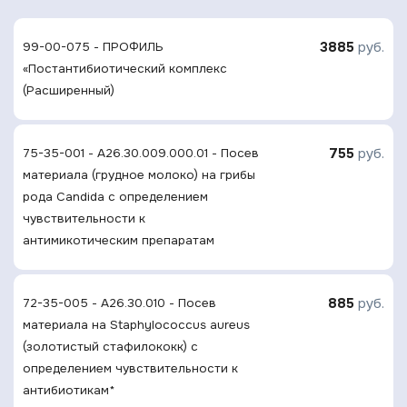
3885
руб.
99-00-075 - ПРОФИЛЬ
«Постантибиотический комплекс
(Расширенный)
755
руб.
75-35-001 - A26.30.009.000.01 - Посев
материала (грудное молоко) на грибы
рода Candida с определением
чувствительности к
антимикотическим препаратам
885
руб.
72-35-005 - A26.30.010 - Посев
материала на Staphylocосcus aureus
(золотистый стафилококк) с
определением чувcтвительности к
антибиотикам*