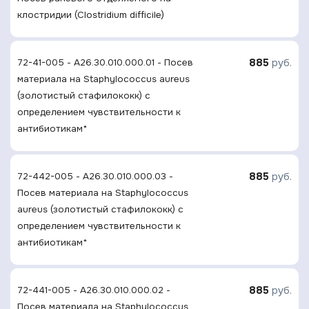
клостридии (Clostridium difficile)
885
руб.
72-41-005 - A26.30.010.000.01 - Посев
материала на Staphylocосcus aureus
(золотистый стафилококк) с
определением чувcтвительности к
антибиотикам*
885
руб.
72-442-005 - A26.30.010.000.03 -
Посев материала на Staphylocосcus
aureus (золотистый стафилококк) с
определением чувcтвительности к
антибиотикам*
885
руб.
72-441-005 - A26.30.010.000.02 -
Посев материала на Staphylocосcus