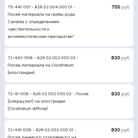
755
руб.
75-441-001 - A26.02.004.000.01 -
Посев материала на грибы рода
Candida с определением
чувcтвительности к
антимикотическим препаратам*
830
руб.
72-442-008 - A26.02.002.000.03 -
Посев материала на Clostridium
(клостридии)
830
руб.
72-41-008 - A26.02.002.000.02 - Посев
(операц.мат) на клостридии
(Clostridium difficile)
830
руб.
72-441-008 - A26.02.002.000.01 -
Посев раневого отделяемого на