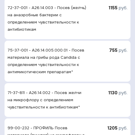
1155
руб.
72-37-001 - A26.14.003 - Посев (желчь)
на анаэробные бактерии с
определением чувствительности к
антибиотикам
755
руб.
75-37-001 - A26.14.005.000.01 - Посев
материала на грибы рода Candida с
определением чувcтвительности к
антимикотическим препаратам*
1130
руб.
71-37-811 - A26.14.002 - Посев желчи
на микрофлору с определением
чувcтвительности к антибиотикам*
1205
руб.
99-00-232 - ПРОФИЛЬ Посев