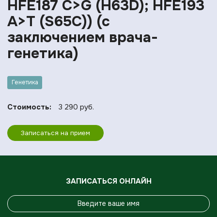
HFE187 C>G (H63D); HFE193
A>T (S65C)) (с
заключением врача-
генетика)
Генетика
Стоимость:
3 290 руб.
Записаться на прием
ЗАПИСАТЬСЯ ОНЛАЙН