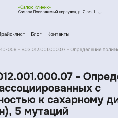
«Салюс Клиник»
Самара Приволжский переулок, д. 7, оф. 1
Прайс-лист
Блог
Контакты
-10-059 - B03.012.001.000.07 - Определение поли
012.001.000.07 - Опре
ассоциированных с
остью к сахарному ди
н), 5 мутаций