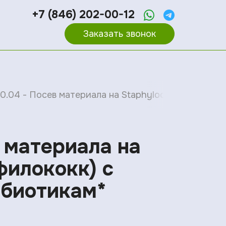
+7 (846) 202-00-12
Заказать звонок
00.04 - Посев материала на Staphylocосcus aureu
в материала на
филококк) с
ибиотикам*