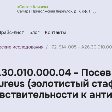
«Салюс Клиник»
Самара Приволжский переулок, д. 7, оф. 1
Прайс-лист
Блог
Контакты
еские исследования
72-914-005 - A26.30.010.0
.30.010.000.04 - Посе
ureus (золотистый ста
вcтвительности к ант