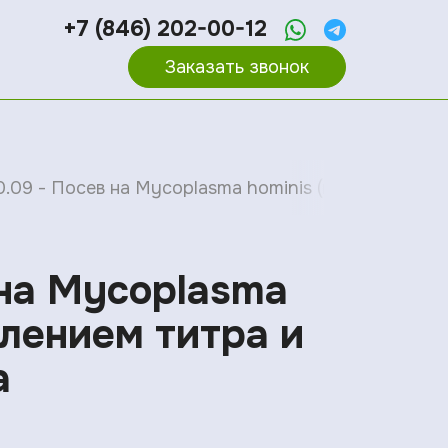
+7 (846) 202-00-12
Заказать звонок
0.09 - Посев на Mycoplasma hominis (микоплазма 
 на Mycoplasma
елением титра и
а