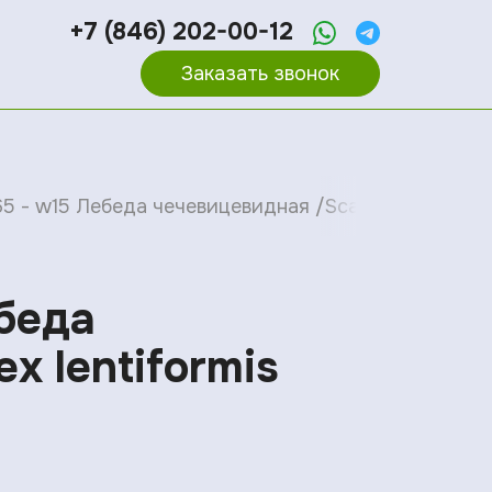
+7 (846) 202-00-12
Заказать звонок
5 - w15 Лебеда чечевицевидная /Scale, Lenscale /At
ебеда
x lentiformis