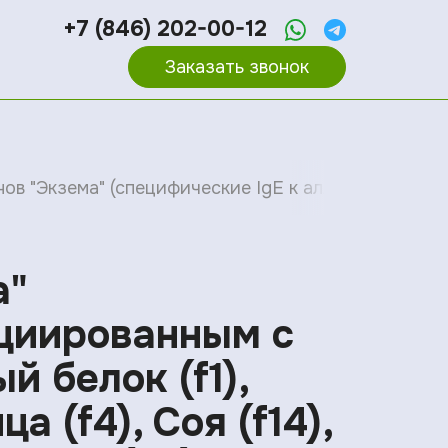
+7 (846) 202-00-12
Заказать звонок
в "Экзема" (специфические IgE к аллергенам, ассоци
а"
оциированным с
 белок (f1),
а (f4), Соя (f14),