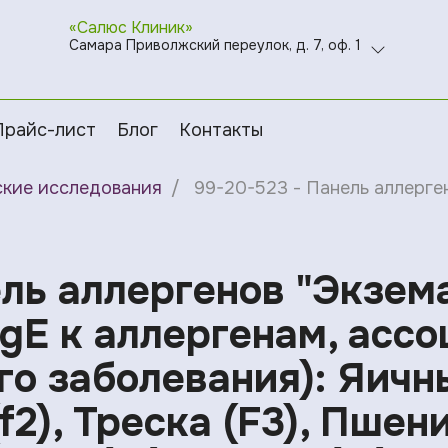
«Салюс Клиник»
Самара Приволжский переулок, д. 7, оф. 1
Прайс-лист
Блог
Контакты
ские исследования
99-20-523 - Панель аллергено
ль аллергенов "Экзем
IgE к аллергенам, асс
о заболевания): Яичный
2), Треска (F3), Пшениц