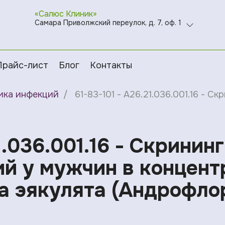
«Салюс Клиник»
Самара Приволжский переулок, д. 7, оф. 1
Прайс-лист
Блог
Контакты
ика инфекций
61-83-101 - A26.21.036.001.16 -
1.036.001.16 - Скринин
й у мужчин в концен
а эякулята (Андрофло