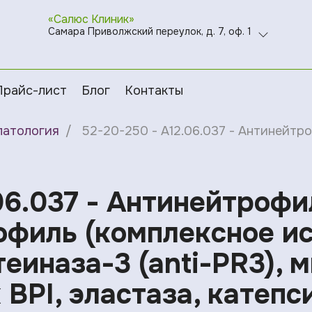
«Салюс Клиник»
Самара Приволжский переулок, д. 7, оф. 1
Прайс-лист
Блог
Контакты
патология
52-20-250 - A12.06.037 - Антинейтро
06.037 - Антинейтрофи
филь (комплексное ис
теиназа-3 (anti-PR3),
 BPI, эластаза, катепс