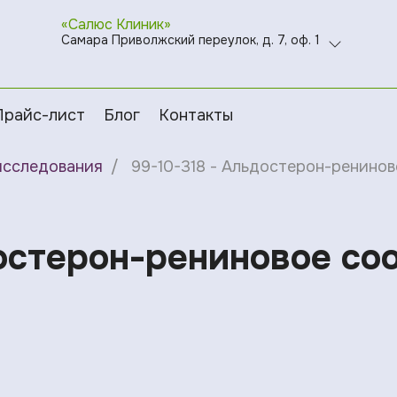
«Салюс Клиник»
Самара Приволжский переулок, д. 7, оф. 1
Прайс-лист
Блог
Контакты
исследования
99-10-318 - Альдостерон-ренино
достерон-рениновое со